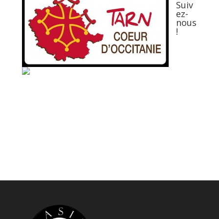
Suiv
ez-
nous
!