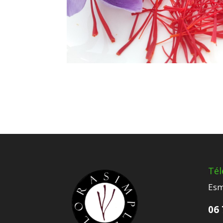
Té
Esm
06 