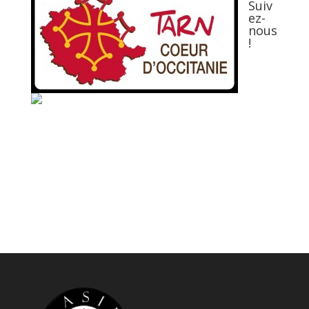
Suiv
ez-
nous
!