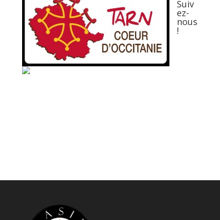
Suiv
ez-
nous
!