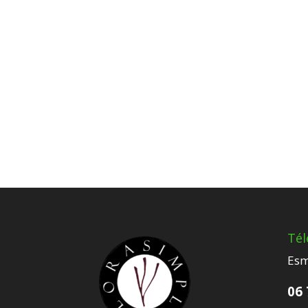
Té
Esm
06 