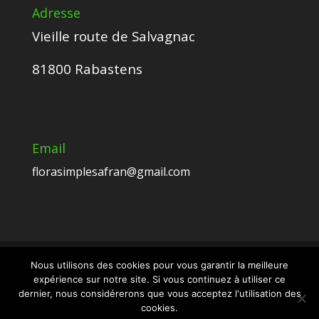
Adresse
Vieille route de Salvagnac
81800 Rabastens
Email
florasimplesafran@gmail.com
Nous utilisons des cookies pour vous garantir la meilleure
expérience sur notre site. Si vous continuez à utiliser ce
Crédits Esmeralda CARVALHO - Tous droits
dernier, nous considérerons que vous acceptez l'utilisation des
réservés -
Mentions légales et protection
cookies.