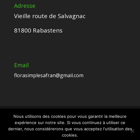
Adresse
Vieille route de Salvagnac
81800 Rabastens
Email
florasimplesafran@gmail.com
Nous utilisons des cookies pour vous garantir la meilleure
expérience sur notre site. Si vous continuez à utiliser ce
Crédits Esmeralda CARVALHO - Tous droits
dernier, nous considérerons que vous acceptez l'utilisation des
réservés -
Mentions légales et protection
cookies.