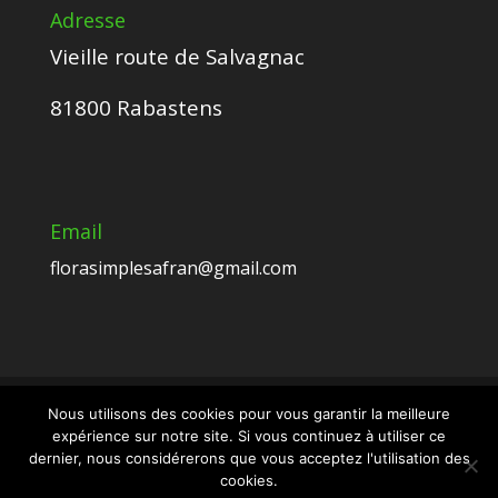
Adresse
Vieille route de Salvagnac
81800 Rabastens
Email
florasimplesafran@gmail.com
Nous utilisons des cookies pour vous garantir la meilleure
expérience sur notre site. Si vous continuez à utiliser ce
Crédits Esmeralda CARVALHO - Tous droits
dernier, nous considérerons que vous acceptez l'utilisation des
réservés -
Mentions légales et protection
cookies.