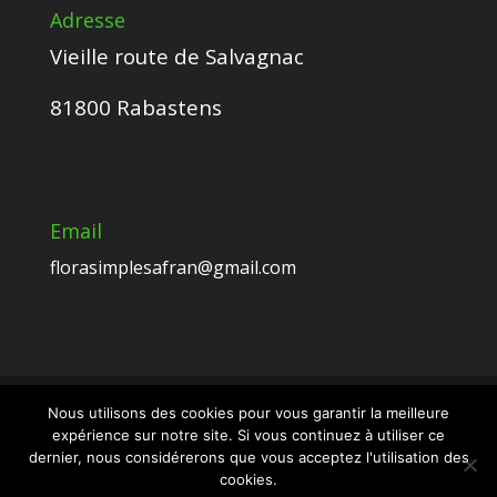
Adresse
Vieille route de Salvagnac
81800 Rabastens
Email
florasimplesafran@gmail.com
Nous utilisons des cookies pour vous garantir la meilleure
expérience sur notre site. Si vous continuez à utiliser ce
Crédits Esmeralda CARVALHO - Tous droits
dernier, nous considérerons que vous acceptez l'utilisation des
réservés -
Mentions légales et protection
cookies.