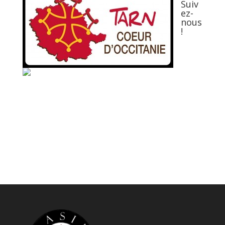
Suiv
ez-
nous
!