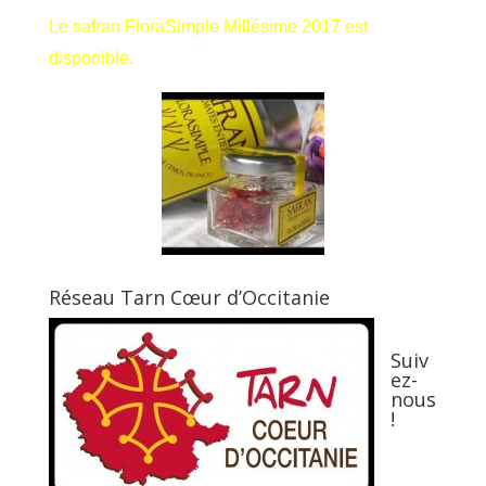
Le safran FloraSimple Millésime 2017 est
disponible.
Réseau Tarn Cœur d’Occitanie
Suiv
ez-
nous
!