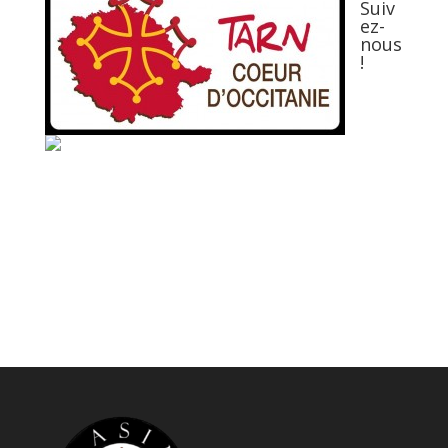
Suiv
ez-
nous
!