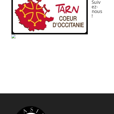
Suiv
ez-
nous
!